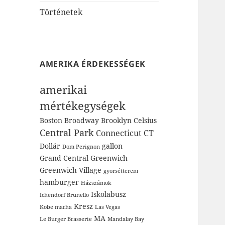
Történetek
AMERIKA ÉRDEKESSÉGEK
amerikai
mértékegységek
Boston
Broadway
Brooklyn
Celsius
Central Park
Connecticut
CT
Dollár
gallon
Dom Perignon
Grand Central
Greenwich
Greenwich Village
gyorsétterem
hamburger
Házszámok
Iskolabusz
Ichendorf Brunello
Kresz
Kobe marha
Las Vegas
MA
Le Burger Brasserie
Mandalay Bay