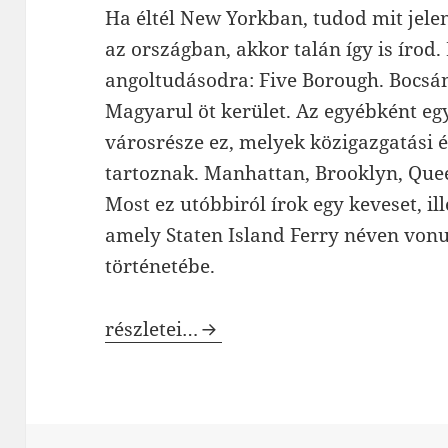
Ha éltél New Yorkban, tudod mit jelen
az országban, akkor talán így is írod
angoltudásodra: Five Borough. Bocsá
Magyarul öt kerület. Az egyébként eg
városrésze ez, melyek közigazgatási
tartoznak. Manhattan, Brooklyn, Quee
Most ez utóbbiról írok egy keveset, il
amely Staten Island Ferry néven vonu
történetébe.
Staten Island Ferry
részletei…