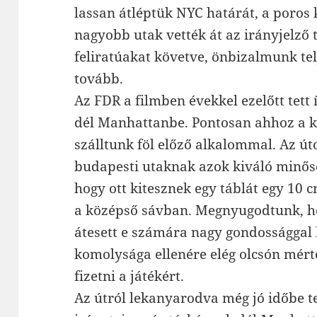
lassan átléptük NYC határát, a poros
nagyobb utak vették át az irányjelző 
feliratúakat követve, önbizalmunk t
tovább.
Az FDR a filmben évekkel ezelőtt tett
dél Manhattanbe. Pontosan ahhoz a ki
szálltunk föl előző alkalommal. Az út
budapesti utaknak azok kiváló minősé
hogy ott kitesznek egy táblát egy 10 
a középső sávban. Megnyugodtunk, ho
átesett e számára nagy gondossággal k
komolysága ellenére elég olcsón mérte
fizetni a játékért.
Az útról lekanyarodva még jó időbe te