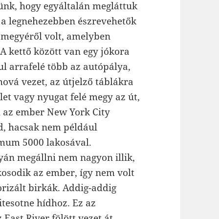
nünk, hogy egyáltalán megláttuk
m a legnehezebben észrevehetők
a megyéről volt, amelyben
A kettő között van egy jókora
ul arrafelé több az autópálya,
ová vezet, az útjelző táblákra
elet vagy nyugat felé megy az út,
l az ember New York City
d, hacsak nem például
imum 5000 lakosával.
án megállni nem nagyon illik,
osodik az ember, így nem volt
rizált birkák. Addig-addig
tesotne hídhoz. Ez az
ast River fölött vezet át