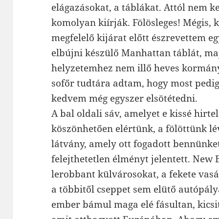
elágazásokat, a táblákat. Attól nem ke
komolyan kiírják. Fölösleges! Mégis, k
megfelelő kijárat előtt észrevettem 
elbújni készülő Manhattan táblát, maj
helyzetemhez nem illő heves kormány
sofőr tudtára adtam, hogy most pedig
kedvem még egyszer elsötétedni.
A bal oldali sáv, amelyet e kissé hir
köszönhetően elértünk, a fölöttünk lé
látvány, amely ott fogadott bennünket, 
felejthetetlen élményt jelentett. New 
lerobbant külvárosokat, a fekete va
a többitől cseppet sem elütő autópál
ember bámul maga elé fásultan, kicsit