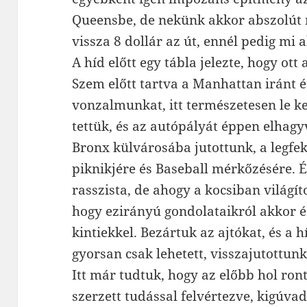
Queensbe, de nekünk akkor abszolút 
vissza 8 dollár az út, ennél pedig mi
A híd előtt egy tábla jelezte, hogy ott 
Szem előtt tartva a Manhattan iránt é
vonzalmunkat, itt természetesen le ke
tettük, és az autópályát éppen elhag
Bronx külvárosába jutottunk, a legfek
piknikjére és Baseball mérkőzésére. 
rasszista, de ahogy a kocsiban világít
hogy ezirányú gondolataikról akkor é
kintiekkel. Bezártuk az ajtókat, és a 
gyorsan csak lehetett, visszajutottun
Itt már tudtuk, hogy az előbb hol ront
szerzett tudással felvértezve, kigúva