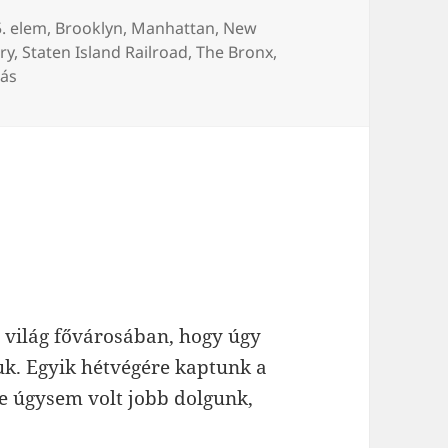
Címke
5. elem
,
Brooklyn
,
Manhattan
,
New
ry
,
Staten Island Railroad
,
The Bronx
,
lás
a világ fővárosában, hogy úgy
uk. Egyik hétvégére kaptunk a
te úgysem volt jobb dolgunk,