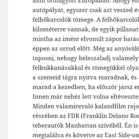
amit otthagyott Európában. Ahogy eme
autópályát, egyszer csak azt veszed é
felhőkarcolók tömege. A felhőkarcoló
kilométerre vannak, de egyik pillanat
mintha az imént elvonult zápor hatásá
éppen az orrod előtt. Még az anyósülé
taposni, nehogy beleszaladj valamely
felbukkanásukkal és tömegükkel olya
a szemeid tágra nyitva maradnak, é
marad a kezedben, ha először jársz e
Innen már nehéz lett volna eltéveszten
Minden valamirevaló kalandfilm rajon
részében az FDR (Franklin Delano Ro
teherautók Manhattan szívéből. Én is
megtalálva és követve az East Side-o