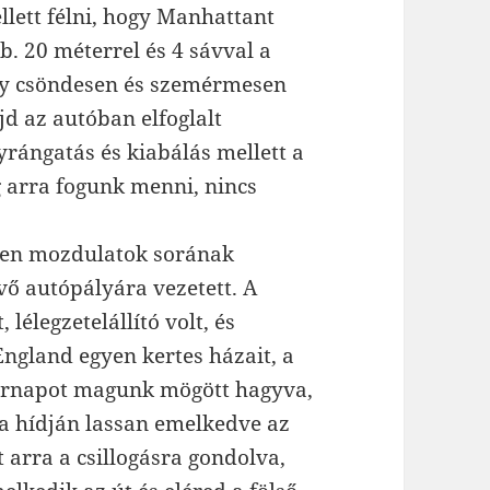
llett félni, hogy Manhattant
b. 20 méterrel és 4 sávval a
egy csöndesen és szemérmesen
d az autóban elfoglalt
rángatás és kiabálás mellett a
 arra fogunk menni, nincs
telen mozdulatok sorának
vő autópályára vezetett. A
lélegzetelállító volt, és
England egyen kertes házait, a
sárnapot magunk mögött hagyva,
ya hídján lassan emelkedve az
 arra a csillogásra gondolva,