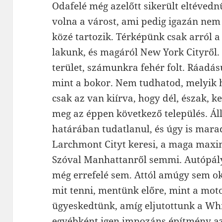
Odafelé még azelőtt sikerült eltéved
volna a várost, ami pedig igazán ne
közé tartozik. Térképünk csak arról 
lakunk, és magáról New York Cityről. 
terület, számunkra fehér folt. Ráadás
mint a bokor. Nem tudhatod, melyik h
csak az van kiírva, hogy dél, észak, k
meg az éppen következő település. Ál
határában tudatlanul, és úgy is mara
Larchmont Cityt keresi, a maga max
Szóval Manhattanről semmi. Autópály
még errefelé sem. Attól amúgy sem ok
mit tenni, mentünk előre, mint a moto
ügyeskedtünk, amíg eljutottunk a Whi
egyébként igen impozáns építmény az E