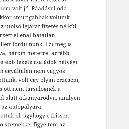
nem volt jó. Ráadásul oda-
 akkor smucigabbak voltunk.
az utolsó lejárat fizetés nélkül.
rzett ellenállhatatlan
llett fordulnunk. Ezt meg is
yva, három méterrel arrébb
etébb fekete családok hétvégi
Én egyáltalán nem vagyok
ottunk, volt egy olyan érzésem,
s ott nem társalognék a
híd alatt átkanyarodva, amilyen
k az autópályára.
ottuk el, úgyhogy e frissen
dó szemekkel figyeltem az