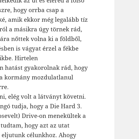
lkedik az út és eléred a fölső
szre, hogy orrba csap a
ké, amik ekkor még legalább tíz
ról a másikra úgy törnek rád,
ra nőttek volna ki a földből,
sben is vágyat érzel a fékbe
ikbe. Hirtelen
n hatást gyakorolnak rád, hogy
s a kormány mozdulatlanul
rre.
i, elég volt a látványt követni.
gó tudja, hogy a Die Hard 3.
osevelt) Drive-on menekültek a
 tudtam, hogy azt az utat
n eljutunk célunkhoz. Ahogy