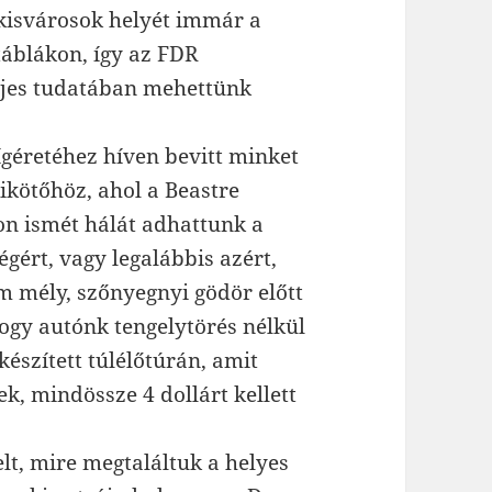
 kisvárosok helyét immár a
táblákon, így az FDR
eljes tudatában mehettünk
 ígéretéhez híven bevitt minket
kötőhöz, ahol a Beastre
on ismét hálát adhattunk a
gért, vagy legalábbis azért,
cm mély, szőnyegnyi gödör előtt
gy autónk tengelytörés nélkül
észített túlélőtúrán, amit
k, mindössze 4 dollárt kellett
lt, mire megtaláltuk a helyes