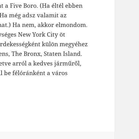
t a Five Boro. (Ha éltél ebben
. Ha még adsz valamit az
nat.) Ha nem, akkor elmondom.
ységes New York City öt
 érdekességként külön megyéhez
ns, The Bronx, Staten Island.
letve arról a kedves járműről,
l be félóránként a város