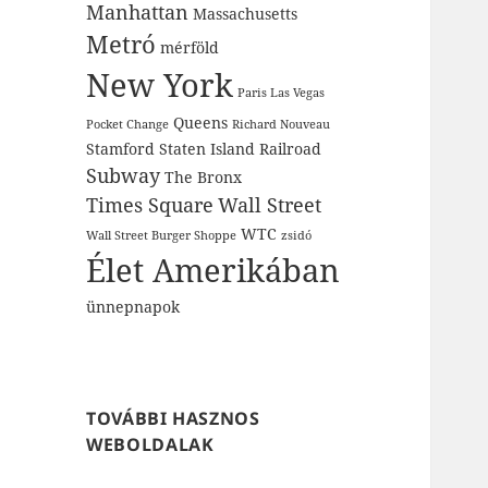
Manhattan
Massachusetts
Metró
mérföld
New York
Paris Las Vegas
Queens
Pocket Change
Richard Nouveau
Stamford
Staten Island Railroad
Subway
The Bronx
Times Square
Wall Street
WTC
Wall Street Burger Shoppe
zsidó
Élet Amerikában
ünnepnapok
TOVÁBBI HASZNOS
WEBOLDALAK