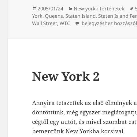
Közzétéve
Kategória
2005/01/24
New york-i történetek
York
,
Queens
,
Staten Island
,
Staten Island Fer
Staten Island Ferry
Wall Street
,
WTC
bejegyzéshez hozzászó
New York 2
Annyira tetszettek az első élmények 
döntöttünk, még egyszer meglátogatj
cégtől egy autót, és mivel szombat es
bementünk New Yorkba kocsival.