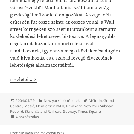
láthatóan egy feladat ellátására készült: a külső
városrészekből Manhattanba szállítani a világ
gazdaságát működtető dolgozókat. A sziget déli
csücskén fut össze szinte az összes vonal, a Wall
street környékén szó szerint utcánként alternatív
közlekedési lehetőséget biztosítva. A legnagyobb
cégek irodaházai külön metrólejáróval
rendelkeznek, így vonva meg a közlekedési dugóra
való hivatkozás, és a szabad levegő élvezetének
lehetőségét alkalmazottaiktól.
New York-i metró: New York Subway
részletei…
Közzétéve
Kategória
Címke
2004/04/29
New york-i történetek
AirTrain
,
Grand
Central
,
Metró
,
New Jersey PATH
,
New York
,
New York Subway
,
Redbird
,
Staten Island Railroad
,
Subway
,
Times Square
New York-i metró: New York Subway című bejegyzéshez
4 hozzászólás
Proudly powered by WordPress