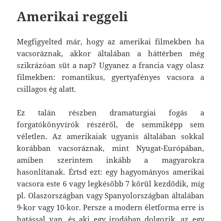
Amerikai reggeli
Megfigyelted már, hogy az amerikai filmekben ha
vacsoráznak, akkor általában a háttérben még
szikrázóan süt a nap? Ugyanez a francia vagy olasz
filmekben: romantikus, gyertyafényes vacsora a
csillagos ég alatt.
Ez talán részben dramaturgiai fogás a
forgatókönyvírók részéről, de semmiképp sem
véletlen. Az amerikaiak ugyanis általában sokkal
korábban vacsoráznak, mint Nyugat-Európában,
amiben szerintem inkább a magyarokra
hasonlítanak. Értsd ezt: egy hagyományos amerikai
vacsora este 6 vagy legkésőbb 7 körül kezdődik, míg
pl. Olaszországban vagy Spanyolországban általában
9-kor vagy 10-kor. Persze a modern életforma erre is
hatással van, és aki egy irodában dolgozik, az egy