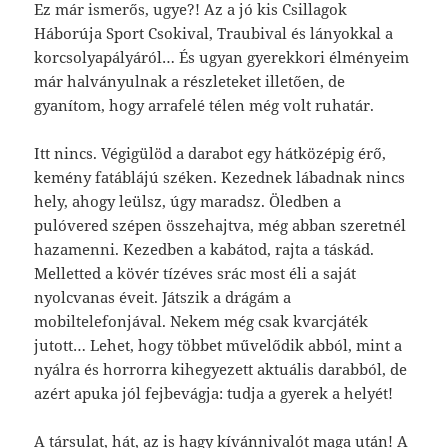
Ez már ismerős, ugye?! Az a jó kis Csillagok
Háborúja Sport Csokival, Traubival és lányokkal a
korcsolyapályáról… És ugyan gyerekkori élményeim
már halványulnak a részleteket illetően, de
gyanítom, hogy arrafelé télen még volt ruhatár.
Itt nincs. Végigülöd a darabot egy hátközépig érő,
kemény fatáblájú széken. Kezednek lábadnak nincs
hely, ahogy leülsz, úgy maradsz. Öledben a
pulóvered szépen összehajtva, még abban szeretnél
hazamenni. Kezedben a kabátod, rajta a táskád.
Melletted a kövér tízéves srác most éli a saját
nyolcvanas éveit. Játszik a drágám a
mobiltelefonjával. Nekem még csak kvarcjáték
jutott… Lehet, hogy többet művelődik abból, mint a
nyálra és horrorra kihegyezett aktuális darabból, de
azért apuka jól fejbevágja: tudja a gyerek a helyét!
A társulat, hát, az is hagy kívánnivalót maga után! A