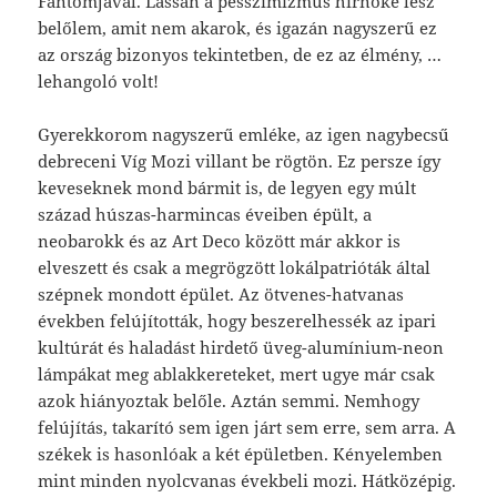
Fantomjával. Lassan a pesszimizmus hírnöke lesz
belőlem, amit nem akarok, és igazán nagyszerű ez
az ország bizonyos tekintetben, de ez az élmény, …
lehangoló volt!
Gyerekkorom nagyszerű emléke, az igen nagybecsű
debreceni Víg Mozi villant be rögtön. Ez persze így
keveseknek mond bármit is, de legyen egy múlt
század húszas-harmincas éveiben épült, a
neobarokk és az Art Deco között már akkor is
elveszett és csak a megrögzött lokálpatrióták által
szépnek mondott épület. Az ötvenes-hatvanas
években felújították, hogy beszerelhessék az ipari
kultúrát és haladást hirdető üveg-alumínium-neon
lámpákat meg ablakkereteket, mert ugye már csak
azok hiányoztak belőle. Aztán semmi. Nemhogy
felújítás, takarító sem igen járt sem erre, sem arra. A
székek is hasonlóak a két épületben. Kényelemben
mint minden nyolcvanas évekbeli mozi. Hátközépig.