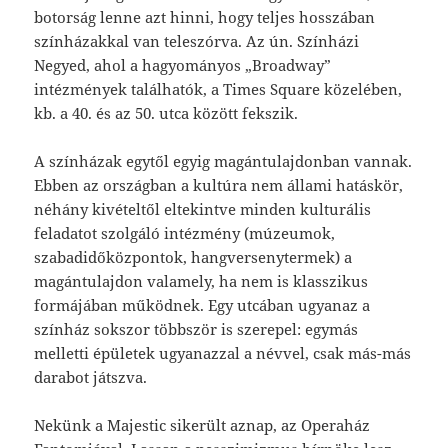
botorság lenne azt hinni, hogy teljes hosszában
színházakkal van teleszórva. Az ún. Színházi
Negyed, ahol a hagyományos „Broadway”
intézmények találhatók, a Times Square közelében,
kb. a 40. és az 50. utca között fekszik.
A színházak egytől egyig magántulajdonban vannak.
Ebben az országban a kultúra nem állami hatáskör,
néhány kivételtől eltekintve minden kulturális
feladatot szolgáló intézmény (múzeumok,
szabadidőközpontok, hangversenytermek) a
magántulajdon valamely, ha nem is klasszikus
formájában működnek. Egy utcában ugyanaz a
színház sokszor többször is szerepel: egymás
melletti épületek ugyanazzal a névvel, csak más-más
darabot játszva.
Nekünk a Majestic sikerült aznap, az Operaház