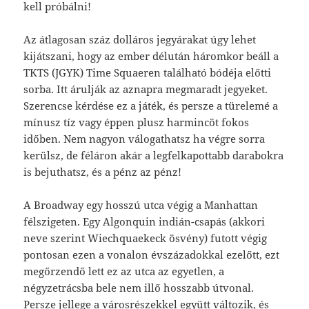
kell próbálni!
Az átlagosan száz dolláros jegyárakat úgy lehet
kijátszani, hogy az ember délután háromkor beáll a
TKTS (JGYK) Time Squaeren található bódéja előtti
sorba. Itt árulják az aznapra megmaradt jegyeket.
Szerencse kérdése ez a játék, és persze a türelemé a
mínusz tíz vagy éppen plusz harmincöt fokos
időben. Nem nagyon válogathatsz ha végre sorra
kerülsz, de féláron akár a legfelkapottabb darabokra
is bejuthatsz, és a pénz az pénz!
A Broadway egy hosszú utca végig a Manhattan
félszigeten. Egy Algonquin indián-csapás (akkori
neve szerint Wiechquaekeck ösvény) futott végig
pontosan ezen a vonalon évszázadokkal ezelőtt, ezt
megőrzendő lett ez az utca az egyetlen, a
négyzetrácsba bele nem illő hosszabb útvonal.
Persze jellege a városrészekkel együtt változik, és