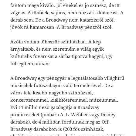
fantom maga kiváló. Jól énekel és jó színész, de itt
vége is. A többiek, sajnos, nem hozzák a katarzist. A
darab sem. De a Broadway nem katarzisról szól,
jövök rá hamarosan. A Broadway pénzről szól.
Azóta voltam többször színházban. A kép
árnyaltabb, és nem szeretném a világ egyik
kulturális fővárosát a sárba tiporva hagyni, így
fölsegítem onnan:
A Broadway egy pénzgyár a legutálatosabb világhírű
musicalek futószalagon való termelésével. De a
város tele kisebb-nagyobb színházzal,
koncertteremmel, kiállítóteremmel, múzeummal.
Évi 11 millió néző gazdagítja a Broadway
producereket (jobbára A. L. Webber vagy Disney
darabok), de 4 millióan fordulnak meg az Off-
Broadway darabokon is (200 fős színházak,