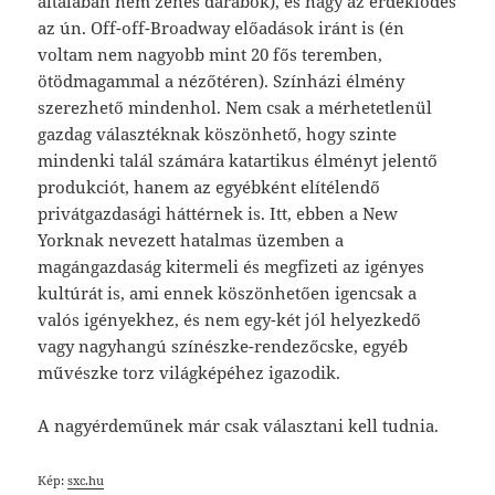
általában nem zenés darabok), és nagy az érdeklődés
az ún. Off-off-Broadway előadások iránt is (én
voltam nem nagyobb mint 20 fős teremben,
ötödmagammal a nézőtéren). Színházi élmény
szerezhető mindenhol. Nem csak a mérhetetlenül
gazdag választéknak köszönhető, hogy szinte
mindenki talál számára katartikus élményt jelentő
produkciót, hanem az egyébként elítélendő
privátgazdasági háttérnek is. Itt, ebben a New
Yorknak nevezett hatalmas üzemben a
magángazdaság kitermeli és megfizeti az igényes
kultúrát is, ami ennek köszönhetően igencsak a
valós igényekhez, és nem egy-két jól helyezkedő
vagy nagyhangú színészke-rendezőcske, egyéb
művészke torz világképéhez igazodik.
A nagyérdeműnek már csak választani kell tudnia.
Kép:
sxc.hu