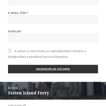
E-MAIL CÍM
*
HONLAP
A nevem, e-mail címem, és weboldalcímem mentése a
böngészőben a következő hozzászólásomhoz.
Bejegyzés
ELŐZŐ
navigáció
Staten Island Ferry
Korábbi
bejegyzések:
KÖVETKEZŐ