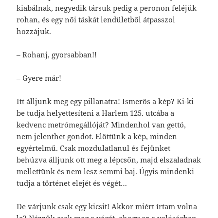
kiabálnak, negyedik társuk pedig a peronon feléjük
rohan, és egy női táskát lendületből átpasszol
hozzájuk.
– Rohanj, gyorsabban!!
– Gyere már!
Itt álljunk meg egy pillanatra! Ismerős a kép? Ki-ki
be tudja helyettesíteni a Harlem 125. utcába a
kedvenc metrómegállóját? Mindenhol van gettó,
nem jelenthet gondot. Előttünk a kép, minden
egyértelmű. Csak mozdulatlanul és fejünket
behúzva álljunk ott meg a lépcsőn, majd elszaladnak
mellettünk és nem lesz semmi baj. Úgyis mindenki
tudja a történet elejét és végét…
De várjunk csak egy kicsit! Akkor miért írtam volna