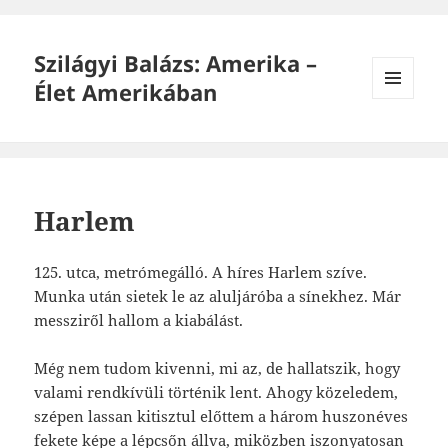
Szilágyi Balázs: Amerika –
Élet Amerikában
MENÜ
ÉS
WIDGETEK
Harlem
125. utca, metrómegálló. A híres Harlem szíve.
Munka után sietek le az aluljáróba a sínekhez. Már
messziről hallom a kiabálást.
Még nem tudom kivenni, mi az, de hallatszik, hogy
valami rendkívüli történik lent. Ahogy közeledem,
szépen lassan kitisztul előttem a három huszonéves
fekete képe a lépcsőn állva, miközben iszonyatosan