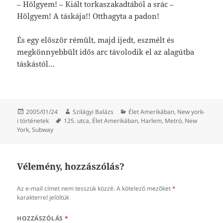
– Hölgyem! – Kiált torkaszakadtából a srác –
Hölgyem! A táskája!! Otthagyta a padon!
És egy először rémült, majd ijedt, eszmélt és
megkönnyebbült idős arc távolodik el az alagútba
táskástól…
Közzétéve
Szerző
Kategória
2005/01/24
Szilágyi Balázs
Élet Amerikában
,
New york-
Címke
i történetek
125. utca
,
Élet Amerikában
,
Harlem
,
Metró
,
New
York
,
Subway
Vélemény, hozzászólás?
Az e-mail címet nem tesszük közzé.
A kötelező mezőket
*
karakterrel jelöltük
HOZZÁSZÓLÁS
*