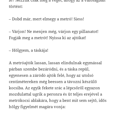
le? Nézzük csak meg a végét, ahogy az a valóságban
történt:
– Dobd már, mert elmegy a metró! Siess!
– Várjon! Ne menjen még, várjon egy pillanatot!
Fogják meg a metrót! Nyissa ki az ajtókat!
– Hölgyem, a táskája!
A metróajtók lassan, lassan elindulnak egymással
párban szembe bezáródni, és a táska repül,
egyenesen a záródó ajtók felé, hogy az utolsó
centimétereken még beessen a távozni készülő
kocsiba. Az egyik fekete srác a lépcsőről egyazon
mozdulattal ugrik a peronra és üt teljes erejével a
metrókocsi ablakára, hogy a bent mit sem sejtő, idős
hölgy figyelmét magára vonja: