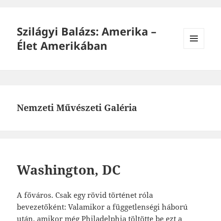
Szilágyi Balázs: Amerika –
Élet Amerikában
MENÜ
ÉS
WIDGETEK
Nemzeti Művészeti Galéria
Washington, DC
A főváros. Csak egy rövid történet róla
bevezetőként: Valamikor a függetlenségi háború
után, amikor még Philadelphia töltötte be ezt a