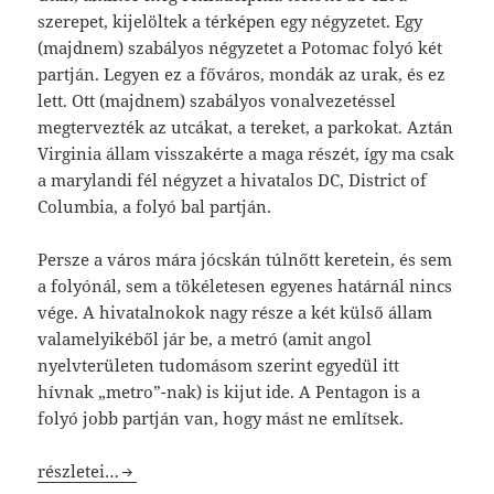
szerepet, kijelöltek a térképen egy négyzetet. Egy
(majdnem) szabályos négyzetet a Potomac folyó két
partján. Legyen ez a főváros, mondák az urak, és ez
lett. Ott (majdnem) szabályos vonalvezetéssel
megtervezték az utcákat, a tereket, a parkokat. Aztán
Virginia állam visszakérte a maga részét, így ma csak
a marylandi fél négyzet a hivatalos DC, District of
Columbia, a folyó bal partján.
Persze a város mára jócskán túlnőtt keretein, és sem
a folyónál, sem a tökéletesen egyenes határnál nincs
vége. A hivatalnokok nagy része a két külső állam
valamelyikéből jár be, a metró (amit angol
nyelvterületen tudomásom szerint egyedül itt
hívnak „metro”-nak) is kijut ide. A Pentagon is a
folyó jobb partján van, hogy mást ne említsek.
Washington, DC
részletei…