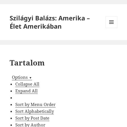
Szilágyi Balázs: Amerika –
Élet Amerikában
MENÜ
ÉS
WIDGETEK
Tartalom
Options
▼
Collapse All
Expand All
Sort by Menu Order
Sort Alphabetically
Sort by Post Date
Sort by Author